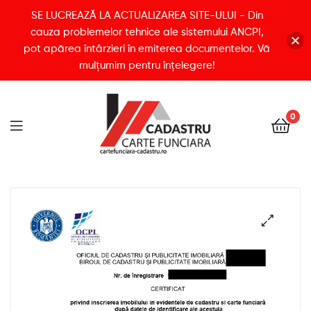
SE LUCREAZĂ LA ACTUALIZAREA SITE-ULUI - Din
cauza problemelor tehnice ale sistemului ANCPI,
pot apărea întârzieri în emiterea documentelor. Vă
mulțumim pentru înțelegere!
0