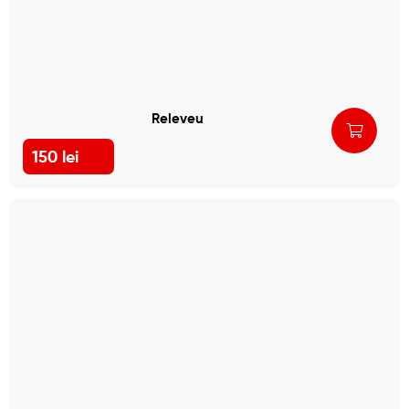
Releveu
150
lei