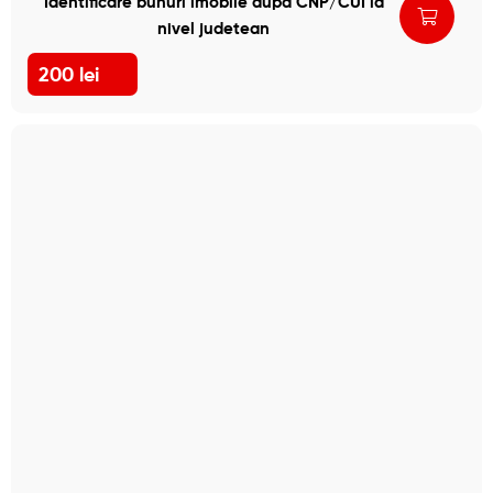
Identificare bunuri imobile dupa CNP/CUI la
nivel judetean
200
lei