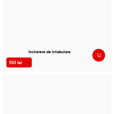
Incheiere de intabulare
150
lei